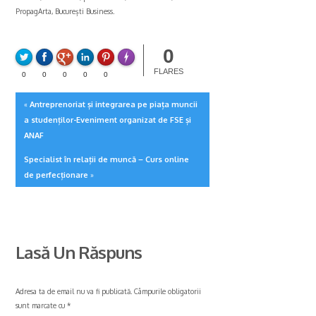
PropagArta, București Business.
0
FLARE
Made with
More Info
FLARES
0
0
0
0
0
Antreprenoriat și integrarea pe piața muncii
«
a studenților-Eveniment organizat de FSE și
ANAF
Specialist în relații de muncă – Curs online
de perfecționare
»
Lasă Un Răspuns
Adresa ta de email nu va fi publicată.
Câmpurile obligatorii
sunt marcate cu
*