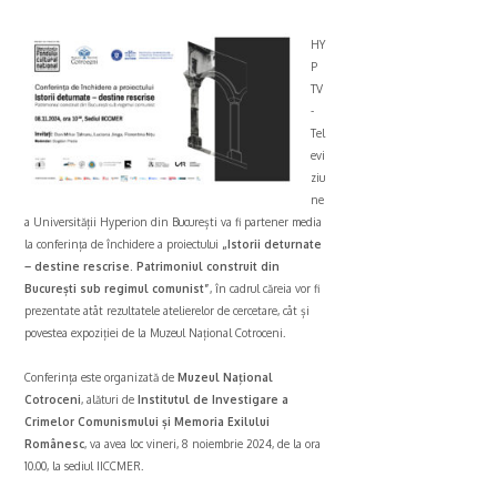
HY
P
TV
-
Tel
evi
ziu
ne
a Universității Hyperion din București va fi partener media
la conferința de închidere a proiectului
„Istorii deturnate
– destine rescrise. Patrimoniul construit din
București sub regimul comunist”
, în cadrul căreia vor fi
prezentate atât rezultatele atelierelor de cercetare, cât și
povestea expoziției de la Muzeul Național Cotroceni.
Conferința este organizată de
Muzeul Național
Cotroceni
, alături de
Institutul de Investigare a
Crimelor Comunismului și Memoria Exilului
Românesc
, va avea loc vineri, 8 noiembrie 2024, de la ora
10.00, la sediul IICCMER.