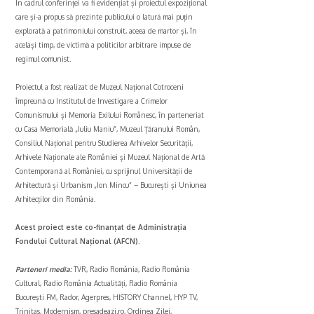
În cadrul conferinței va fi evidențiat și proiectul expozițional
care și-a propus să prezinte publicului o latură mai puțin
explorată a patrimoniului construit, aceea de martor și, în
același timp, de victimă a politicilor arbitrare impuse de
regimul comunist.
Proiectul a fost realizat de Muzeul Național Cotroceni
împreună cu Institutul de Investigare a Crimelor
Comunismului și Memoria Exilului Românesc, în parteneriat
cu Casa Memorială „Iuliu Maniu”, Muzeul Țăranului Român,
Consiliul Național pentru Studierea Arhivelor Securității,
Arhivele Naționale ale României și Muzeul Național de Artă
Contemporană al României, cu sprijinul Universității de
Arhitectură și Urbanism „Ion Mincu” – București și Uniunea
Arhitecților din România.
Acest proiect este co-finanțat de Administrația
Fondului Cultural Național (AFCN).
Parteneri media:
TVR, Radio România, Radio România
Cultural, Radio România Actualități, Radio România
București FM, Rador, Agerpres, HISTORY Channel, HYP TV,
Trinitas, Modernism, presadeazi.ro, Ordinea Zilei,