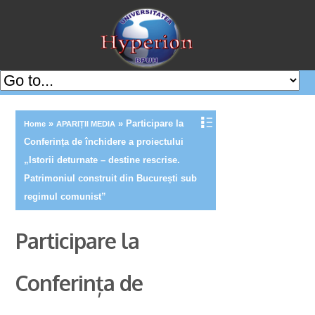
»
»
Participare la
Home
APARIȚII MEDIA
Conferința de închidere a proiectului
„Istorii deturnate – destine rescrise.
Patrimoniul construit din București sub
regimul comunist”
Participare la
Conferința de