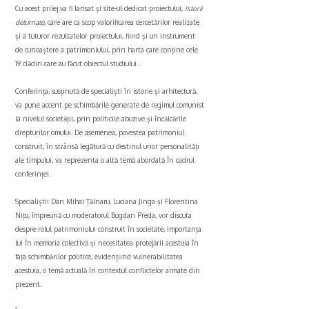
Cu acest prilej va fi lansat și site-ul dedicat proiectului,
Istorii
deturnate
, care are ca scop valorificarea cercetărilor realizate
și a tuturor rezultatelor proiectului, fiind și un instrument
de cunoaștere a patrimoniului, prin harta care conține cele
19 clădiri care au făcut obiectul studiului .
Conferința, susținută de specialiști în istorie și arhitectură,
va pune accent pe schimbările generate de regimul comunist
la nivelul societății, prin politicile abuzive și încălcările
drepturilor omului. De asemenea, povestea patrimoniul
construit, în strânsă legătură cu destinul unor personalități
ale timpului, va reprezenta o altă temă abordată în cadrul
conferinței.
Specialiștii Dan Mihai Țălnaru, Luciana Jinga și Florentina
Nițu, împreună cu moderatorul Bogdan Preda, vor discuta
despre rolul patrimoniului construit în societate, importanța
lui în memoria colectivă și necesitatea protejării acestuia în
fața schimbărilor politice, evidențiind vulnerabilitatea
acestuia, o temă actuală în contextul conflictelor armate din
prezent.