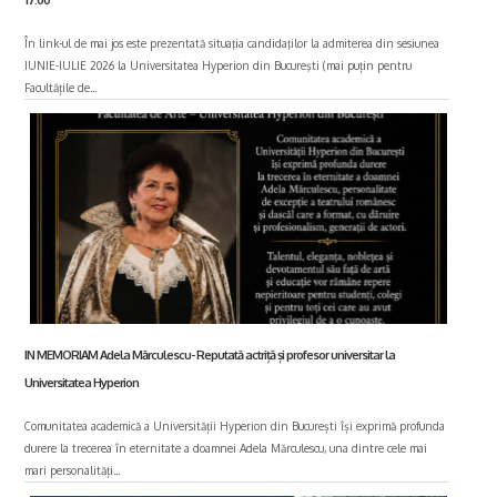
În link-ul de mai jos este prezentată situaţia candidaţilor la admiterea din sesiunea
IUNIE-IULIE 2026 la Universitatea Hyperion din Bucureşti (mai puțin pentru
Facultățile de...
IN MEMORIAM Adela Mărculescu- Reputată actriță și profesor universitar la
Universitatea Hyperion
Comunitatea academică a Universității Hyperion din București își exprimă profunda
durere la trecerea în eternitate a doamnei Adela Mărculescu, una dintre cele mai
mari personalități...