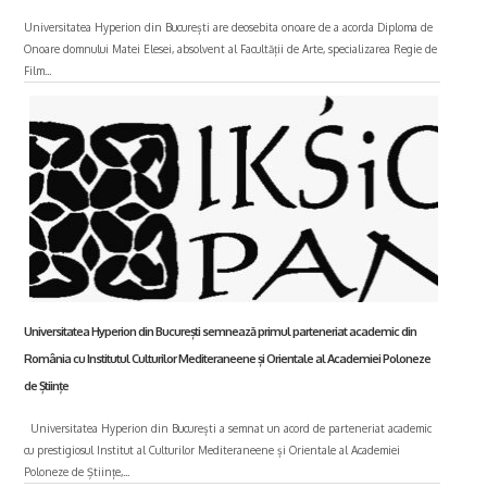
Universitatea Hyperion din București are deosebita onoare de a acorda Diploma de
Onoare domnului Matei Elesei, absolvent al Facultății de Arte, specializarea Regie de
Film...
Universitatea Hyperion din București semnează primul parteneriat academic din
România cu Institutul Culturilor Mediteraneene și Orientale al Academiei Poloneze
de Științe
Universitatea Hyperion din București a semnat un acord de parteneriat academic
cu prestigiosul Institut al Culturilor Mediteraneene și Orientale al Academiei
Poloneze de Științe,...