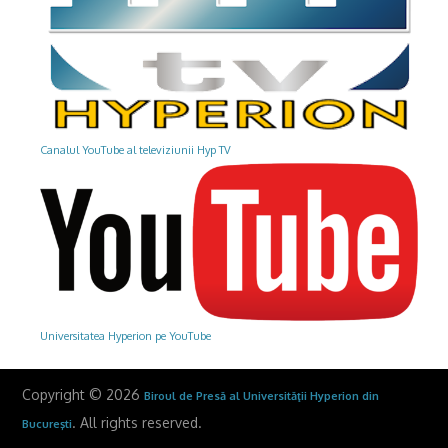
Canalul YouTube al televiziunii Hyp TV
Universitatea Hyperion pe YouTube
Copyright © 2026
Biroul de Presă al Universităţii Hyperion din
. All rights reserved.
Bucureşti