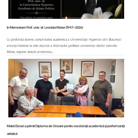
In Memoriam Prof. univ. dr. Leonida Moise (1947–2026)
Cu profundă durere, comunitatea academică a Universității Hyperion din București
anunță trecerea la cele veșnice a distinsului profesor universitar doctor Leonida
Moise, reputat dascăl universitar,...
Matei Elesei a primit Diploma de Onoare pentru excelență academică și performanță
artistică