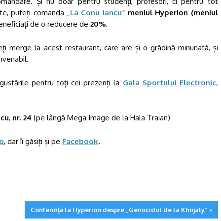
ndare. Și nu doar pentru studenți, profesori, ci pentru tot
te, puteți comanda
„La Conu Iancu”
meniul Hyperion (meniul
eneficiaț
i de o reducere de
20%.
eți merge la acest restaurant, care are și o grădină minunată, și
nvenabil.
ustările pentru toți cei prezenți la
Gala Sportului Electronic,
scu
,
nr. 24
(pe lângă Mega Image de la Hala Traian)
o
, dar îi găsiți și pe
Facebook
.
Conferinţă la Hyperion despre „Genocidul de la Khojaly”
»