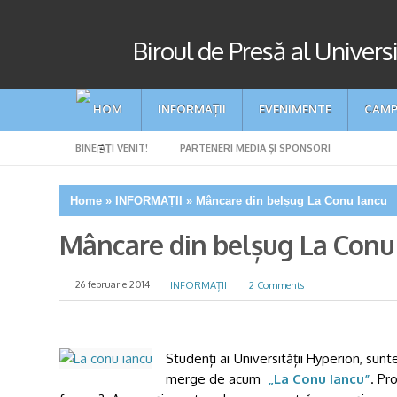
Biroul de Presă al Univers
INFORMAȚII
EVENIMENTE
CAMP
BINE AŢI VENIT!
PARTENERI MEDIA ȘI SPONSORI
Home
»
INFORMAȚII
»
Mâncare din belșug La Conu Iancu
Mâncare din belșug La Conu
26 februarie 2014
INFORMAȚII
2 Comments
Studenți ai Universității Hyperion, sunt
merge de acum
„La Conu Iancu”
. Pr