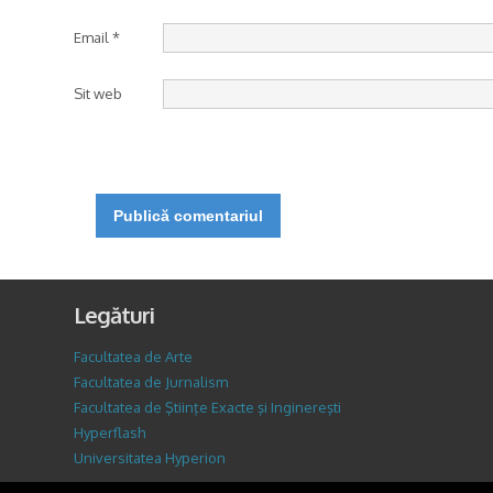
Email
*
Sit web
Legături
Facultatea de Arte
Facultatea de Jurnalism
Facultatea de Ştiinţe Exacte şi Inginereşti
Hyperflash
Universitatea Hyperion