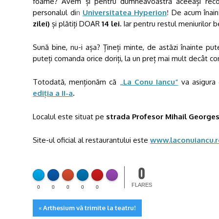
foame? Avem și pentru dumneavoastră aceeași recoma
personalul di
n
Universitatea Hyperion
!
De acum înain
zilei)
și plătiți DOAR
14 lei.
Iar pentru restul meniurilor b
Made with
FLARE
Sună bine, nu-i așa? Țineți minte, de astăzi înainte put
More Info
puteți comanda orice doriți, la un preț mai mult decât co
Totodată, menționăm că
„La Conu Iancu”
va asigura g
ediția a II-a
.
Localul este situat pe
strada Profesor Mihail George
Site-ul oficial al restaurantului este
www.laconuiancu.r
0
FLARE
Made with
More Info
FLARES
0
0
0
0
0
«
Arthesium vă trimite la teatru!