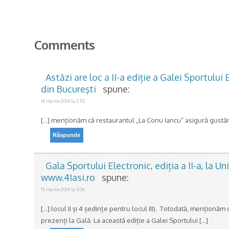
Comments
Astăzi are loc a II-a ediție a Galei Sportului
din Bucureşti
spune:
14 martie 2014 la 3:55
[…] menționăm că restaurantul „La Conu Iancu” asigură gustăril
Răspunde
Gala Sportului Electronic, ediția a II-a, la
www.4Iasi.ro
spune:
15 martie 2014 la 3:06
[…] locul II și 4 ședințe pentru locul III). Totodată, menționăm
prezenți la Gală. La această ediție a Galei Sportului […]