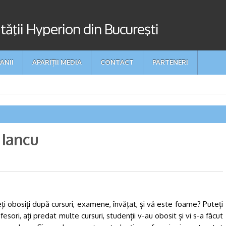
ităţii Hyperion din Bucureşti
ANII
APARIȚII MEDIA
CONTACT
PARTENERI
 Iancu
eți obosiți după cursuri, examene, învățat, și vă este foame? Puteți
ofesori, ați predat multe cursuri, studenții v-au obosit și vi s-a făcut