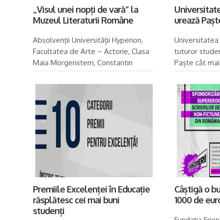
„Visul unei nopți de vară” la
Universitat
Muzeul Literaturii Române
urează Paște
Absolvenții Universității Hyperion,
Universitatea
Facultatea de Arte – Actorie, Clasa
tuturor studen
Maia Morgenstern, Constantin
Paște cât mai 
„Tache” Florescu, sărbătoresc 450
bucurii și mo
de ani de la nașterea marelui
Sperăm ca săr
Shakespeare la Muzeul...
vă...
Premiile Excelenței în Educație
Câștigă o bu
răsplătesc cei mai buni
1000 de euro
studenți
Fundația Frien