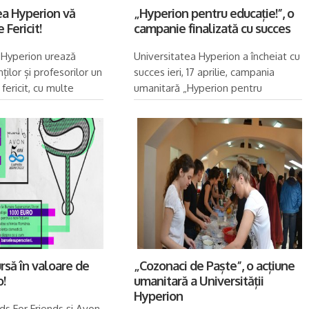
ea Hyperion vă
„Hyperion pentru educație!”, o
 Fericit!
campanie finalizată cu succes
 Hyperion urează
Universitatea Hyperion a încheiat cu
ților și profesorilor un
succes ieri, 17 aprilie, campania
fericit, cu multe
umanitară „Hyperion pentru
mente de neuitat.
Educație: Ne pasă! Dăruim
bătorile pascale să
zâmbete!”. Și în acest an am reușit,
cu...
rsă în valoare de
„Cozonaci de Paște”, o acțiune
!
umanitară a Universității
Hyperion
ds For Friends și Avon