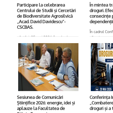
Participare la celebrarea
În mintea tr
Centrului de Studii și Cercetări
droguri. Efe
de Biodiversitate Agrosilvică
consecințe 
„Acad. David Davidescu”-
dependenții
CSCBAS.
În cadrul Conf
Astăzi, 25 mai 2026, în sala de
„Combaterea tr
conferințe a Academiei
a terorismului
Române, Centrul de Studii și
Universitatea
Cercetări de Biodiversitate
București și A
Agrosilvică „Acad. David
data de 20 ma
Davidescu”- CSCBAS a sărbătorit
împlinirea...
Sesiunea de Comunicări
Conferința 
Științifice 2026: energie, idei și
„Combaterea
aplauze la Facultatea de
droguri și a