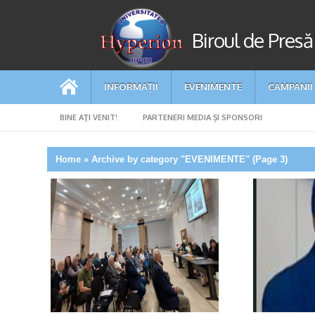
Biroul de Presă
INFORMAȚII
EVENIMENTE
CAMPANII
BINE AŢI VENIT!
PARTENERI MEDIA ȘI SPONSORI
Home
»
Archive by category "EVENIMENTE"
(Page 3)