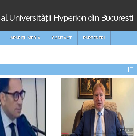
 al Universităţii Hyperion din Bucureşti
APARIȚII MEDIA
CONTACT
PARTENERI