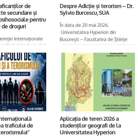
aficanților de
Despre Adicție și terorism – Dr.
cte secundare și
Sylvio Burcescu, SUA
psihosociale pentru
În data de 20 mai 2026,
 de droguri
Universitatea Hyperion din
erinței Internaționale
București – Facultatea de Științe
aficului de droguri și
Juridice a organizat în parteneriat cu
”, organizată de
Asociația Pompilius, Conferința
 Hyperion din
Internațională „Combaterea
sociația Pompilius, la
traficului de droguri și a...
i...
Internațională
Aplicația de teren 2026 a
 traficului de
studenților geografi de la
 terorismului”
Universitatea Hyperion