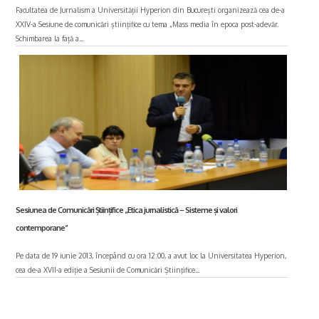
Facultatea de Jurnalism a Universității Hyperion din București organizează cea de-a
XXIV-a Sesiune de comunicări științifice cu tema „Mass media în epoca post-adevăr.
Schimbarea la față a...
Sesiunea de Comunicări Științifice „Etica jurnalistică – Sisteme și valori
contemporane”
Pe data de 19 iunie 2013, începând cu ora 12:00, a avut loc la Universitatea Hyperion,
cea de-a XVII-a ediție a Sesiunii de Comunicări Știinţifice...