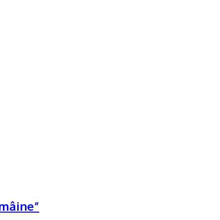
ţii Hyperion din Bucureşti
 mâine”