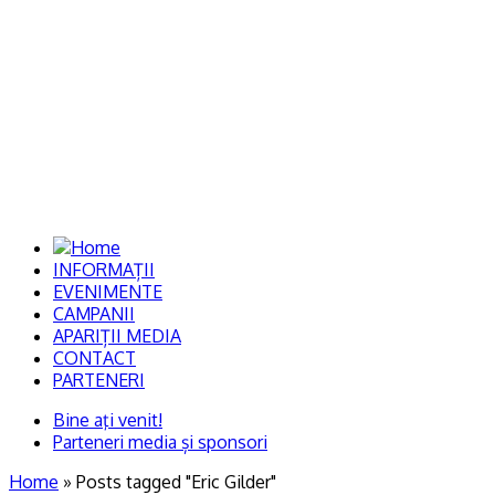
Biroul de Presă al
Universităţii Hyperion din
Bucureşti
INFORMAȚII
EVENIMENTE
CAMPANII
APARIȚII MEDIA
CONTACT
PARTENERI
Bine aţi venit!
Parteneri media și sponsori
Home
»
Posts tagged "Eric Gilder"