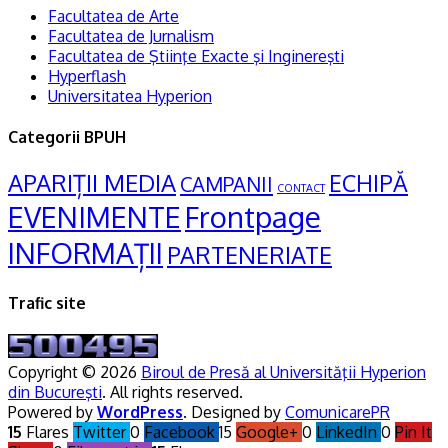
Facultatea de Arte
Facultatea de Jurnalism
Facultatea de Ştiinţe Exacte şi Inginereşti
Hyperflash
Universitatea Hyperion
Categorii BPUH
APARIȚII MEDIA
ECHIPĂ
CAMPANII
CONTACT
Frontpage
EVENIMENTE
INFORMAȚII
PARTENERIATE
Trafic site
Copyright © 2026
Biroul de Presă al Universităţii Hyperion
din Bucureşti
. All rights reserved.
Powered by
WordPress
. Designed by
ComunicarePR
15
Flares
Twitter
0
Facebook
15
Google+
0
LinkedIn
0
Pin It