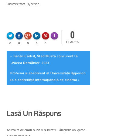
Universitatea Hyperion
0
FLARE
Made with
More Info
FLARES
0
0
0
0
0
Tânărul artist, Vlad Musta concurent la
«
„Vocea României” 2023
Profesor și absolvent al Universității Hyperion
la o conferință internațională de cinema
»
Lasă Un Răspuns
Adresa ta de email nu va fi publicată.
Câmpurile obligatorii
sunt marcate cu
*