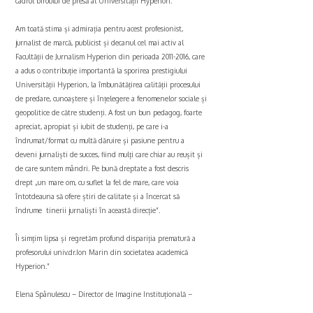
cadrul biroului de presă al Universității Hyperion.
Am toată stima și admirația pentru acest profesionist,
jurnalist de marcă, publicist și decanul cel mai activ al
Facultății de Jurnalism Hyperion din perioada 2011-2016, care
a adus o contribuție importantă la sporirea prestigiului
Universității Hyperion, la îmbunătățirea calității procesului
de predare, cunoaștere și înțelegere a fenomenelor sociale și
geopolitice de către studenți. A fost un bun pedagog, foarte
apreciat, apropiat și iubit de studenți, pe care i-a
îndrumat/format cu multă dăruire și pasiune pentru a
deveni jurnaliști de succes, fiind mulți care chiar au reușit și
de care suntem mândri. Pe bună dreptate a fost descris
drept „un mare om, cu suflet la fel de mare, care voia
întotdeauna să ofere știri de calitate și a încercat să
îndrume tinerii jurnaliști în această direcție”.
Îi simțim lipsa și regretăm profund dispariția prematură a
profesorului univ.dr.Ion Marin din societatea academică
Hyperion.”
Elena Spânulescu – Director de Imagine Instituțională –