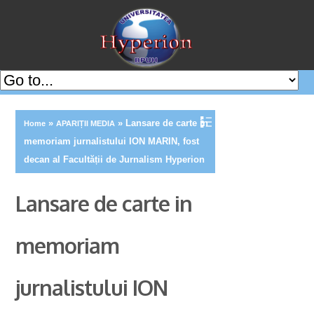
»
»
Lansare de carte in
Home
APARIȚII MEDIA
memoriam jurnalistului ION MARIN, fost
decan al Facultății de Jurnalism Hyperion
Lansare de carte in
memoriam
jurnalistului ION