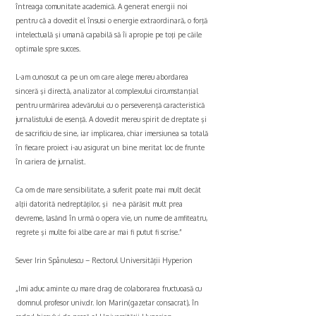
întreaga comunitate academică. A generat energii noi
pentru că a dovedit el însusi o energie extraordinară, o forţă
intelectuală şi umană capabilă să îi apropie pe toţi pe căile
optimale spre succes.
L-am cunoscut ca pe un om care alege mereu abordarea
sinceră şi directă, analizator al complexului circumstanţial
pentru urmărirea adevărului cu o perseverenţă caracteristică
jurnalistului de esenţă. A dovedit mereu spirit de dreptate şi
de sacrificiu de sine, iar implicarea, chiar imersiunea sa totală
în fiecare proiect i-au asigurat un bine meritat loc de frunte
în cariera de jurnalist.
Ca om de mare sensibilitate, a suferit poate mai mult decȃt
alţii datorită nedreptăţilor, şi ne-a părăsit mult prea
devreme, lasȃnd în urmă o opera vie, un nume de amfiteatru,
regrete şi multe foi albe care ar mai fi putut fi scrise.”
Sever Irin Spânulescu – Rectorul Universității Hyperion
„Imi aduc aminte cu mare drag de colaborarea fructuoasă cu
domnul profesor univ.dr. Ion Marin(gazetar consacrat), în