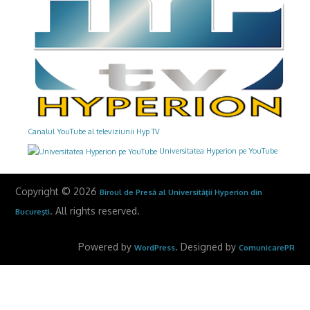
Canalul YouTube al televiziunii Hyp TV
Universitatea Hyperion pe YouTube
Copyright © 2026
Biroul de Presă al Universităţii Hyperion din
. All rights reserved.
Bucureşti
Powered by
. Designed by
WordPress
ComunicarePR