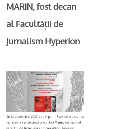
MARIN, fost decan
al Facultății de
Jurnalism Hyperion
În luna octombrie 2023 s-au implinit
7 ani
de la dispariția
regretabilă a profesorului univ.dr.
Ion Marin,
fost decan al
Faculății de Jurnalism a Universității Hyperion
.