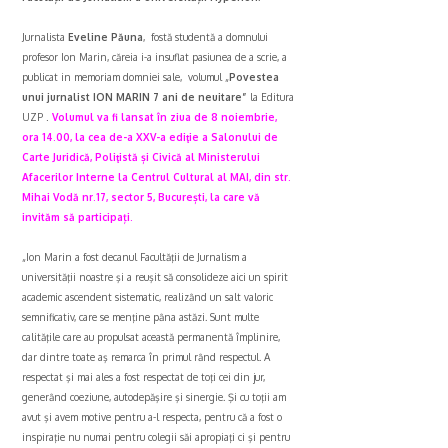
Jurnalista
Eveline Păuna
, fostă studentă a domnului
profesor Ion Marin, căreia i-a insuflat pasiunea de a scrie, a
publicat in memoriam domniei sale, volumul „
Povestea
unui jurnalist ION MARIN 7 ani de neuitare”
la Editura
UZP
.
Volumul va fi lansat în ziua de 8 noiembrie,
ora 14.00, la cea de-a XXV-a ediţie a Salonului de
Carte Juridică, Poliţistă și Civică al Ministerului
Afacerilor Interne la Centrul Cultural al MAI, din str.
Mihai Vodă nr.17, sector 5, București, la care vă
invităm să participați.
„Ion Marin a fost decanul Facultăţii de Jurnalism a
universităţii noastre şi a reuşit să consolideze aici un spirit
academic ascendent sistematic, realizȃnd un salt valoric
semnificativ, care se menţine pȃna astăzi. Sunt multe
calităţile care au propulsat această permanentă împlinire,
dar dintre toate aş remarca în primul rȃnd respectul. A
respectat şi mai ales a fost respectat de toţi cei din jur,
generȃnd coeziune, autodepăşire şi sinergie. Şi cu toţii am
avut şi avem motive pentru a-l respecta, pentru că a fost o
inspiraţie nu numai pentru colegii săi apropiaţi ci şi pentru