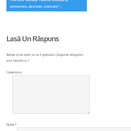
emisiunea „Acolade culturale”
»
Lasă Un Răspuns
Adresa ta de email nu va fi publicată.
Câmpurile obligatorii
sunt marcate cu
*
Comentariu
Nume
*