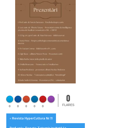
0
FLARE
Made with
More Info
FLARES
0
0
0
0
0
Revista HyperCultura Nr.11
«
Prof.univ. Renata Tatomir invitată la