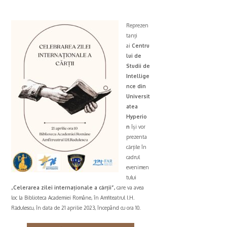
Reprezen
tanți
ai
Centru
lui de
Studii de
Intellige
nce din
Universit
atea
Hyperio
n
își vor
prezenta
cărțile în
cadrul
evenimen
tului
„
Celerarea zilei internaționale a cărții”,
care va avea
loc la Biblioteca Academiei Române, în Amfiteatrul I.H.
Rădulescu, în data de 21 aprilie 2023, începând cu ora 10.