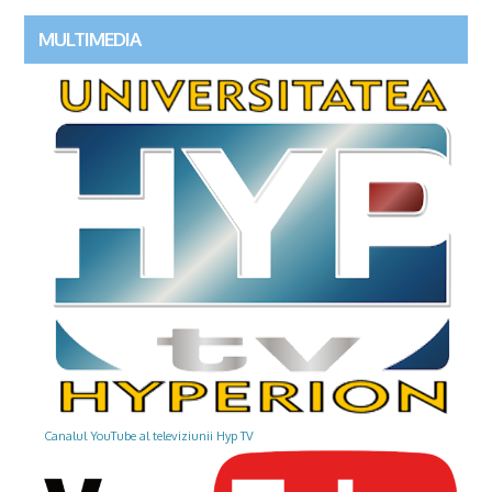
MULTIMEDIA
Canalul YouTube al televiziunii Hyp TV