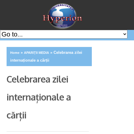
»
»
Celebrarea zilei
Home
APARIȚII MEDIA
internaționale a cărții
Celebrarea zilei
internaționale a
cărții