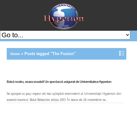
»
Posts tagged "The Fusion"
Home
Balul nostru, seara voastră! Un spectacol asigurat de Universitatea Hyperion
Se apropie cu pași repezi cel mai așteptat eveniment al Universității Hyperion din
această toamnă: Balul Bobocilor, ediția 2013. În seara de 26 noiembrie va...