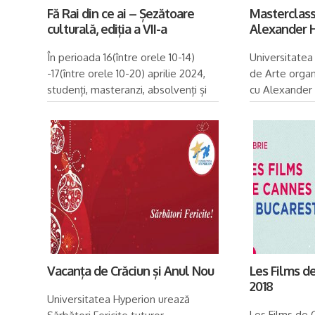
Fă Rai din ce ai – Șezătoare
Masterclass
culturală, ediția a VII-a
Alexander 
În perioada 16(între orele 10-14)
Universitatea
-17(între orele 10-20) aprilie 2024,
de Arte organ
studenți, masteranzi, absolvenți și
cu Alexander 
invitați ai Facultății de Arte –
3-5 Martie 202
Universitatea Hyperion din
orele 11:00-15
București, vă...
sunt limitate, 
Vacanța de Crăciun și Anul Nou
Les Films d
2018
Universitatea Hyperion urează
Les Films de 