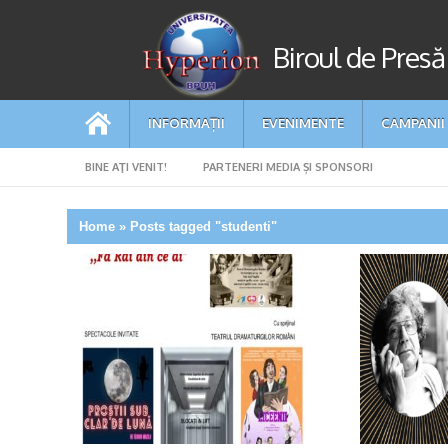
Biroul de Presă
INFORMAȚII
EVENIMENTE
CAMPANII
BINE AŢI VENIT!
PARTENERI MEDIA ȘI SPONSORI
Home
»
Posts tagged "studenti"