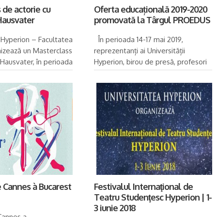
 de actorie cu
Oferta educațională 2019-2020
Hausvater
promovată la Târgul PROEDUS
 Hyperion – Facultatea
În perioada 14-17 mai 2019,
izează un Masterclass
reprezentanți ai Universității
Hausvater, în perioada
Hyperion, birou de presă, profesori
3, zilnic între
și studenți prezintă oferta
:00. Deoarece locurile
educațională 2019-2020 la standul
se...
nr 79, amenajat ...
e Cannes à Bucarest
Festivalul Internaţional de
Teatru Studenţesc Hyperion | 1-
3 iunie 2018
Cannes a