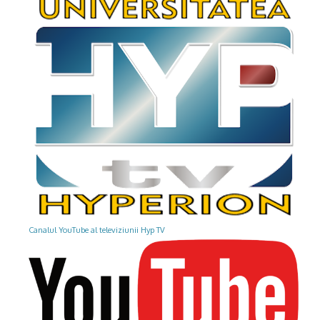
Canalul YouTube al televiziunii Hyp TV