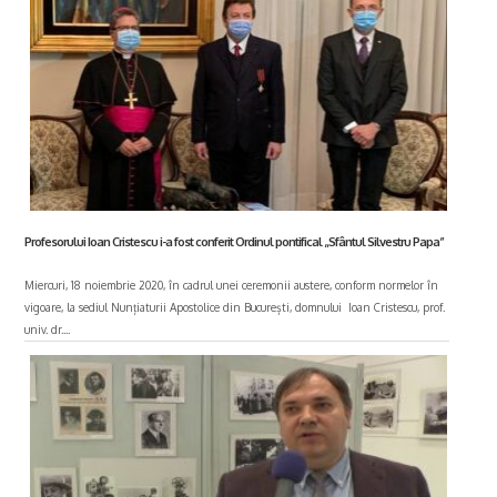
Profesorului Ioan Cristescu i-a fost conferit Ordinul pontifical „Sfântul Silvestru Papa”
Miercuri, 18 noiembrie 2020, în cadrul unei ceremonii austere, conform normelor în
vigoare, la sediul Nunțiaturii Apostolice din București, domnului Ioan Cristescu, prof.
univ. dr....