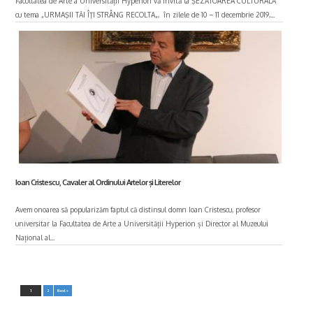
Facultatea de Arte a Universității Hyperion vă invită la ŞEZĂTOAREA CULTURALĂ
cu tema „URMAŞII TĂI ÎŢI STRÂNG RECOLTA„, în zilele de 10 – 11 decembrie 2019,...
Ioan Cristescu, Cavaler al Ordinului Artelor și Literelor
Avem onoarea să popularizăm faptul că distinsul domn Ioan Cristescu, profesor
universitar la Facultatea de Arte a Universității Hyperion și Director al Muzeului
Național al...
1
2
Next »