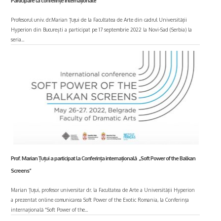
Participare la conferințe internaționale
Profesorul univ. dr.Marian Țuțui de la Facultatea de Arte din cadrul Universității
Hyperion din București a participat pe 17 septembrie 2022 la Novi-Sad (Serbia) la
seria...
Prof. Marian Țuțui a participat la Conferința internațională „Soft Power of the Balkan
Screens”
Marian Țuțui, profesor universitar dr. la Facultatea de Arte a Universității Hyperion
a prezentat online comunicarea Soft Power of the Exotic Romania, la Conferința
internațională “Soft Power of the...