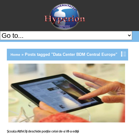
»
Posts tagged "Data Center BDM Central Europe"
Home
Şcoala Altfel îţi deschide porţile celei de-a VII-a ediţii