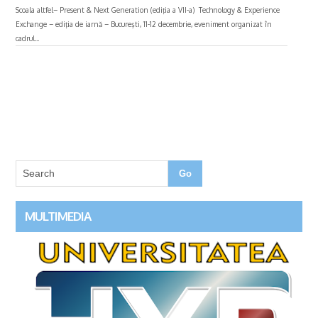
Scoala altfel– Present & Next Generation (ediţia a VII-a) Technology & Experience
Exchange – ediţia de iarnă – Bucureşti, 11-12 decembrie, eveniment organizat în
cadrul...
MULTIMEDIA