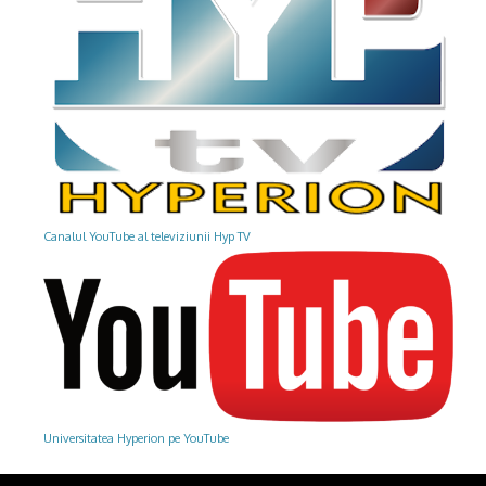
Canalul YouTube al televiziunii Hyp TV
Universitatea Hyperion pe YouTube